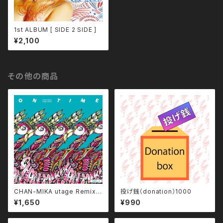
1st ALBUM [ SIDE 2 SIDE ]
¥2,100
その他の商品
CHAN-MIKA utage Remix [
投げ銭（donation）1000
ON TIME vol.1 ]
¥1,650
¥990