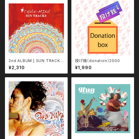
2nd ALBUM [ SUN TRACKS
投げ銭（donation）2000
]
¥2,310
¥1,990