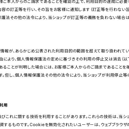
客様ご本人からのご請求であることを確認の上で、利用目的の達成に必要
内容の訂正等を行い、その旨をお客様に通知します（訂正等を行わない
報保護法その他の法令により、当ショップが訂正等の義務を負わない場合は
人情報が、あらかじめ公表された利用目的の範囲を超えて取り扱われて
由により、個人情報保護法の定めに基づきその利用の停止又は消去（以下
あることが判明した場合には、お客様ご本人からのご請求であることを
す。但し、個人情報保護法その他の法令により、当ショップが利用停止等
の利用
kie及びこれに類する技術を利用することがあります。これらの技術は、当
するものです。Cookieを無効化されたいユーザーは、ウェブブラウザの