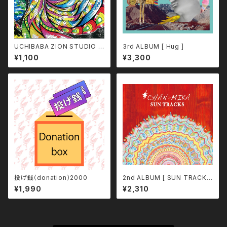
UCHIBABA ZION STUDIO p
3rd ALBUM [ Hug ]
roduce 『 MY FIRST TIME 』
¥1,100
¥3,300
投げ銭（donation）2000
2nd ALBUM [ SUN TRACKS
]
¥1,990
¥2,310