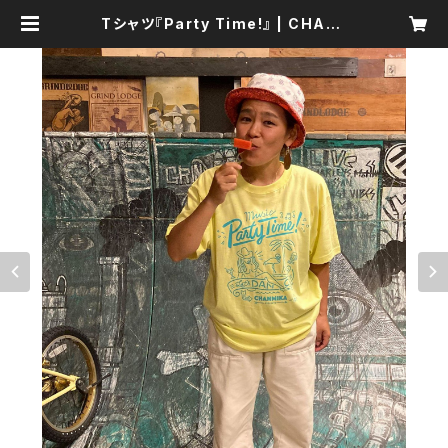
Tシャツ『Party Time!』 | CHAN-
MIKA SHOP