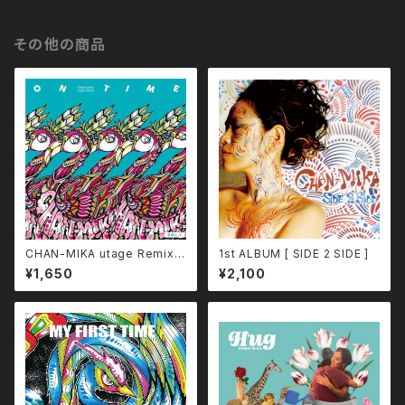
その他の商品
CHAN-MIKA utage Remix [
1st ALBUM [ SIDE 2 SIDE ]
ON TIME vol.1 ]
¥1,650
¥2,100