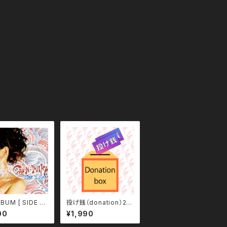
LBUM [ SIDE 2
投げ銭（donation）20
]
00
00
¥1,990