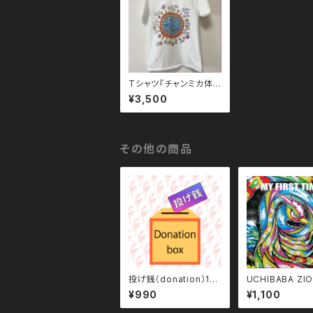
Tシャツ『チャンミカ体
操着』
¥3,500
その他の商品
投げ銭（donation）10
UCHIBABA ZI
00
UDIO produce
¥990
¥1,100
FIRST TIME 』