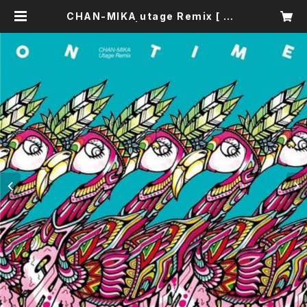
CHAN-MIKA utage Remix [ ON
TIME vol.1 ] | CHAN-MIKA SHO
P