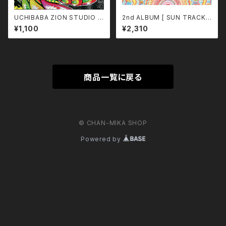
UCHIBABA ZION STUDIO p
2nd ALBUM [ SUN TRACKS
roduce 『 MY FIRST TIME 』
]
¥1,100
¥2,310
商品一覧に戻る
© CHAN-MIKA SHOP
Powered by