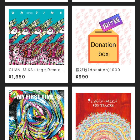
CHAN-MIKA utage Remix [
投げ銭（donation）1000
ON TIME vol.1 ]
¥1,650
¥990