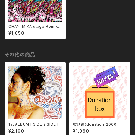
CHAN-MIKA utage Remix [
ON TIME vol.1 ]
¥1,650
その他の商品
1st ALBUM [ SIDE 2 SIDE ]
投げ銭（donation）2000
¥2,100
¥1,990