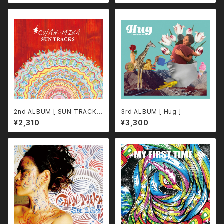
2nd ALBUM [ SUN TRACKS
3rd ALBUM [ Hug ]
]
¥2,310
¥3,300