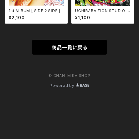
1st ALBUM [ SIDE 2 SIDE ]
UCHIBABA ZION STUDIO p
roduce 『 MY FIRST TIME 』
¥2,100
¥1,100
商品一覧に戻る
© CHAN-MIKA SHOP
Powered by