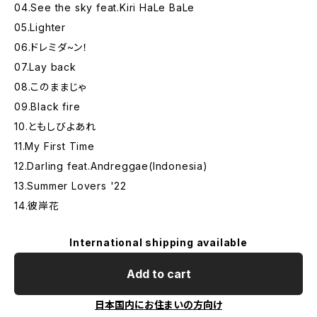
04.See the sky feat.Kiri HaLe BaLe
05.Lighter
06.ドレミダ~ン！
07.Lay back
08.このままじゃ
09.Black fire
10.ともしびよあれ
11.My First Time
12.Darling feat.Andreggae(Indonesia)
13.Summer Lovers '22
14.彼岸花
International shipping available
Add to cart
日本国内にお住まいの方向け