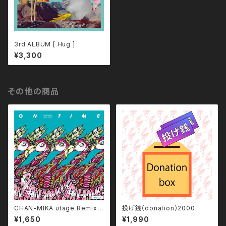
3rd ALBUM [ Hug ]
¥3,300
その他の商品
CHAN-MIKA utage Remix [
投げ銭（donation）2000
ON TIME vol.1 ]
¥1,650
¥1,990