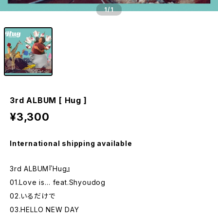
1
/1
3rd ALBUM [ Hug ]
¥3,300
International shipping available
3rd ALBUM『Hug』
01.Love is… feat.Shyoudog
02.いるだけで
03.HELLO NEW DAY