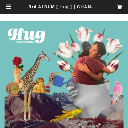
3rd ALBUM [ Hug ] | CHAN-MI
KA SHOP