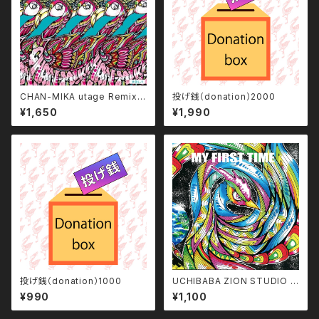
CHAN-MIKA utage Remix [
投げ銭（donation）2000
ON TIME vol.1 ]
¥1,650
¥1,990
投げ銭（donation）1000
UCHIBABA ZION STUDIO p
roduce 『 MY FIRST TIME 』
¥990
¥1,100