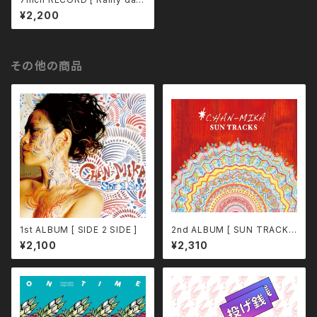
woman / CHAN-MIKA and
¥2,200
RAMJA ]
その他の商品
1st ALBUM [ SIDE 2 SIDE ]
2nd ALBUM [ SUN TRACKS
]
¥2,100
¥2,310