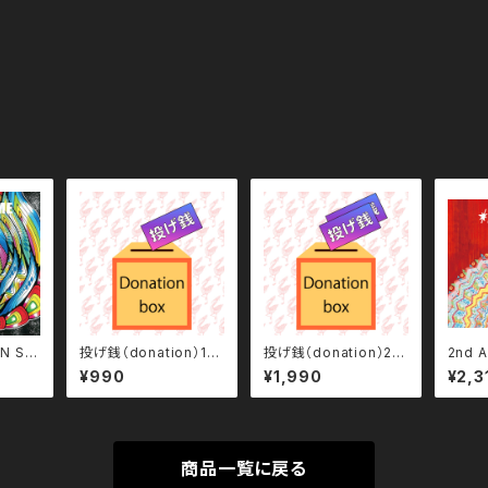
ON ST
投げ銭（donation）10
投げ銭（donation）20
2nd 
 『 MY
00
00
RACK
¥990
¥1,990
¥2,3
商品一覧に戻る