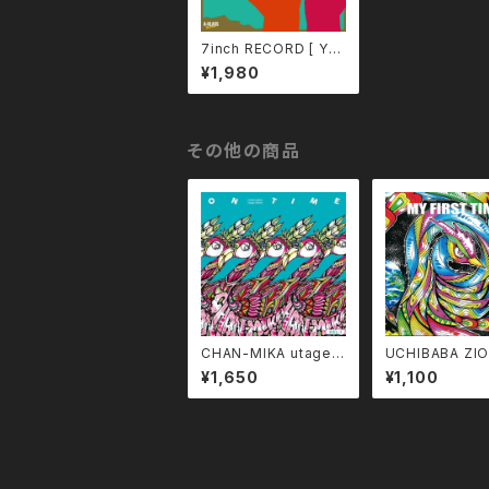
7inch RECORD [ YO
U ARE THE UNIVERS
¥1,980
E / DUB ARE THE UN
IVERSE ]
その他の商品
CHAN-MIKA utage R
UCHIBABA ZI
emix [ ON TIME vol.
UDIO produce
¥1,650
¥1,100
1 ]
FIRST TIME 』