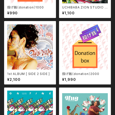
投げ銭（donation）1000
UCHIBABA ZION STUDIO p
roduce 『 MY FIRST TIME 』
¥990
¥1,100
1st ALBUM [ SIDE 2 SIDE ]
投げ銭（donation）2000
¥2,100
¥1,990