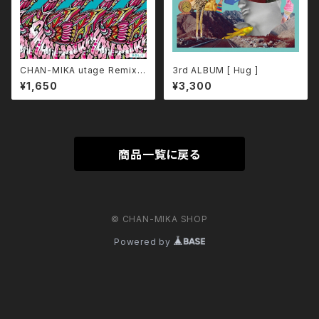
CHAN-MIKA utage Remix [
3rd ALBUM [ Hug ]
ON TIME vol.1 ]
¥1,650
¥3,300
商品一覧に戻る
© CHAN-MIKA SHOP
Powered by