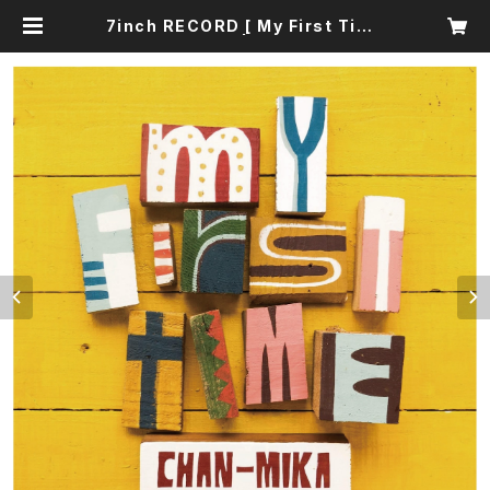
7inch RECORD [ My First Time
/ ドレミダ〜ン！ ] | CHAN-MIKA S
HOP