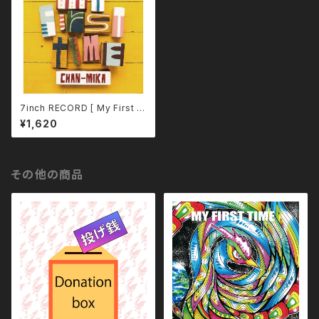
7inch RECORD [ My First Ti
me / ドレミダ〜ン！ ]
¥1,620
その他の商品