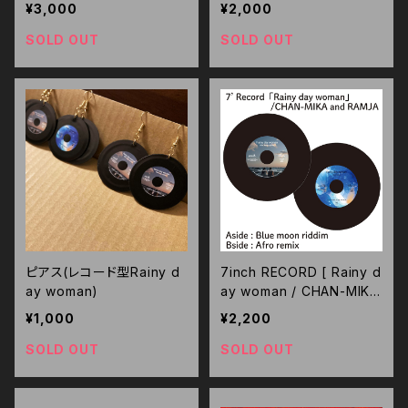
¥3,000
¥2,000
SOLD OUT
SOLD OUT
ピアス(レコード型Rainy d
7inch RECORD [ Rainy d
ay woman)
ay woman / CHAN-MIKA
and RAMJA ]
¥1,000
¥2,200
SOLD OUT
SOLD OUT