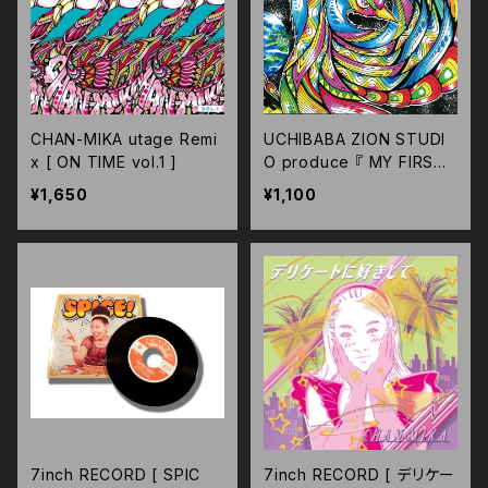
CHAN-MIKA utage Remi
UCHIBABA ZION STUDI
x [ ON TIME vol.1 ]
O produce 『 MY FIRST
TIME 』
¥1,650
¥1,100
7inch RECORD [ SPIC
7inch RECORD [ デリケー